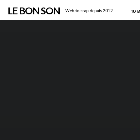
Skip
LE BON SON
Webzine rap depuis 2012
10 
to
content