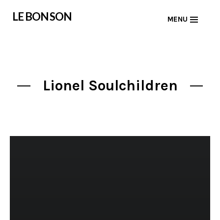
Skip
LE BON SON
MENU
to
content
Lionel Soulchildren