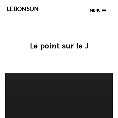
Skip
LE BON SON
MENU
to
content
Le point sur le J