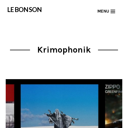
Skip
LE BON SON
MENU
to
content
Krimophonik