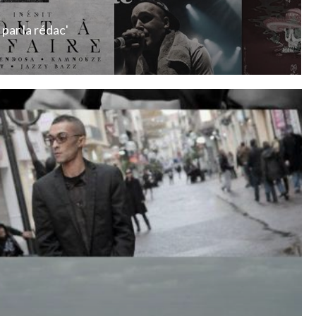
par
la rédac'