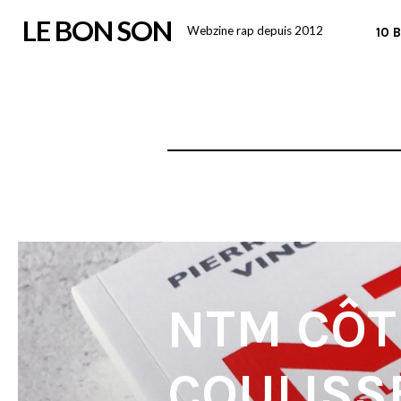
Skip
LE BON SON
Webzine rap depuis 2012
10 
to
content
NTM CÔT
COULISS