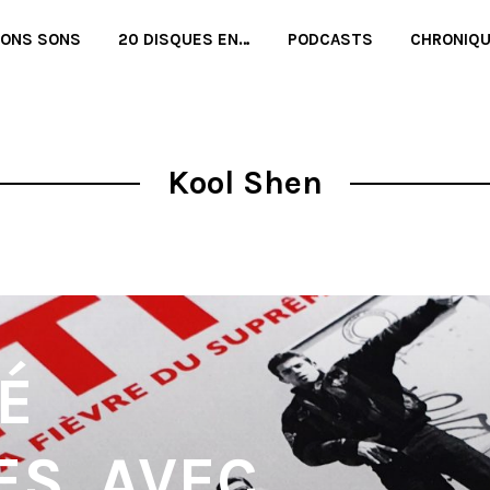
BONS SONS
20 DISQUES EN…
PODCASTS
CHRONIQ
Kool Shen
É
ES, AVEC