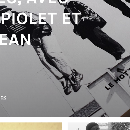
PIOLET ET
JEAN
X
LBS