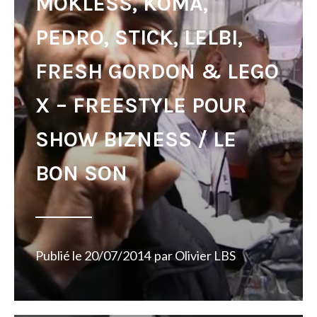
MOKLESS, KOMA,
PEDRO, STICK, LELBI,
FRESH GORDON & LEGO
X – FREESTYLE POUR
SHOW BIZNESS / LE
BON SON
Publié le
20/07/2014
par
Olivier LBS