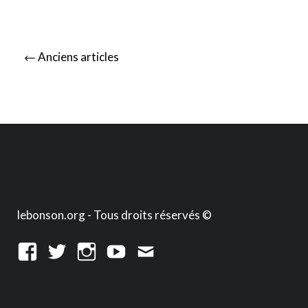
Posts
←
Anciens articles
navigation
lebonson.org - Tous droits réservés ©