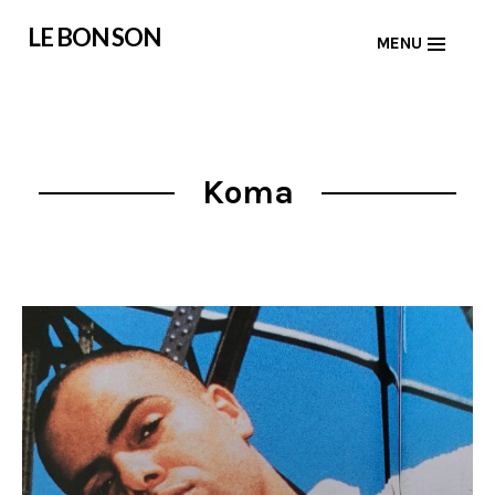
Skip
LE BON SON
MENU
to
content
Koma