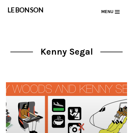
Skip
LE BON SON
MENU
to
content
Kenny Segal