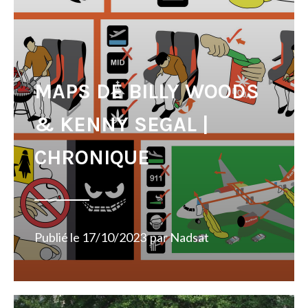
MAPS DE BILLY WOODS
& KENNY SEGAL |
CHRONIQUE
Publié le
17/10/2023
par
Nadsat