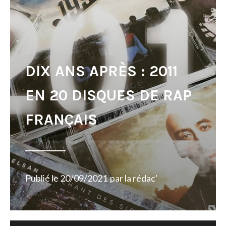
DIX ANS APRÈS : 2011
EN 20 DISQUES DE RAP
FRANÇAIS
Publié le
20/09/2021
par
la rédac'