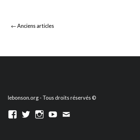
Posts
←
Anciens articles
navigation
lebonson.org - Tous droits réservés ©