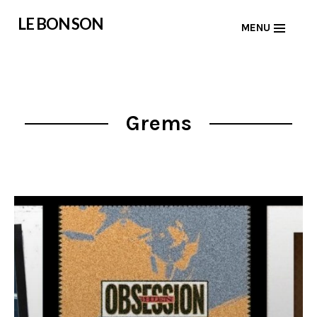
Skip
LE BON SON
MENU
to
content
Grems