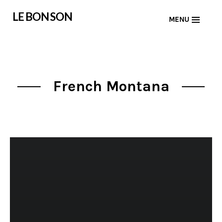
Skip
LE BON SON
MENU
to
content
French Montana