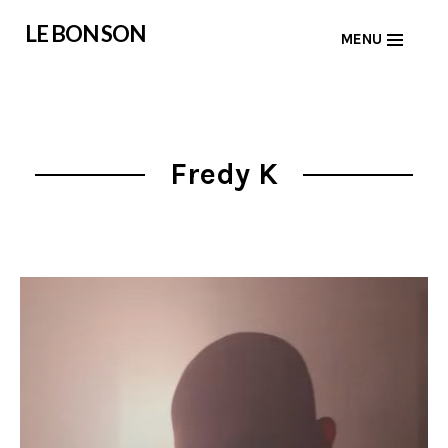
Skip
LE BON SON
MENU
to
content
Fredy K