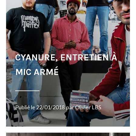
CYANURE, ENTRETIEN À
MIC ARMÉ
Publié le
22/01/2018
par
Olivier LBS