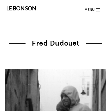
Skip
LE BON SON
MENU
to
content
Fred Dudouet