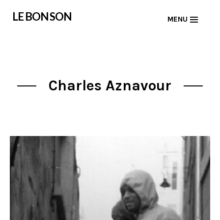
Skip
LE BON SON
MENU
to
content
Charles Aznavour