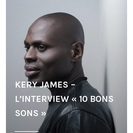
KERY JAMES –
L’INTERVIEW « 10 BONS
SONS »