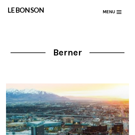
Skip
LE BON SON
MENU
to
content
Berner