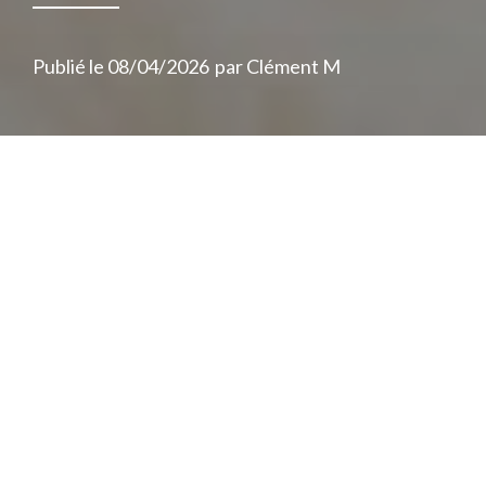
Publié le
08/04/2026
par
Clément M
Un peu à l’image d’Eskondo avec ses
DAYUM!
ou de DJ K-Tana chez nos
confrères de l’
abcdrduson
, j’ai voulu
compiler mes coups de cœur rap
francophone en une petite mixtape. L’idée
est d’en faire un rendez-vous trimestriel,
avec une sélection resserrée : un seul