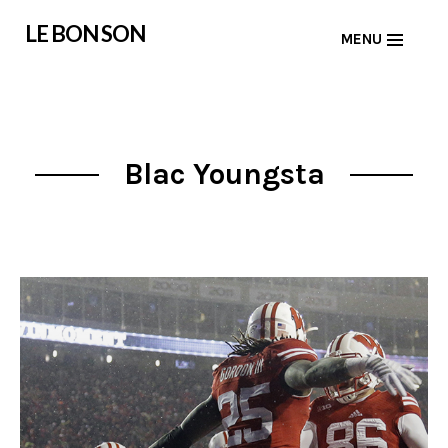
Skip
LE BON SON
MENU
to
content
Blac Youngsta