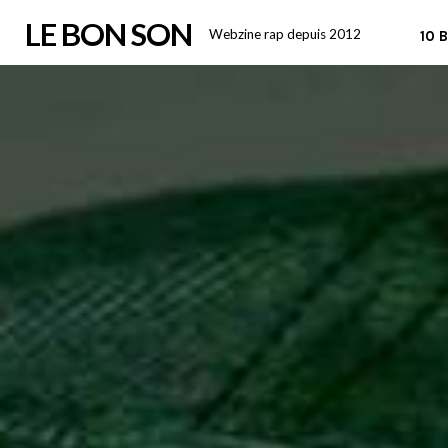
Skip
LE BON SON
Webzine rap depuis 2012
10 
to
content