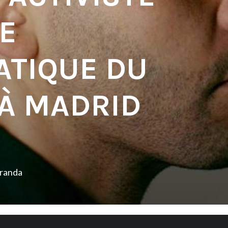
RE
TIQUE DU
 À MADRID
iranda