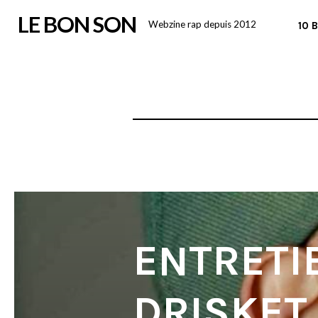
Skip
LE BON SON
Webzine rap depuis 2012
10 
to
content
ENTRETI
DRISKET,