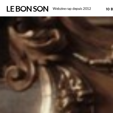
Skip
LE BON SON
Webzine rap depuis 2012
10 
to
content