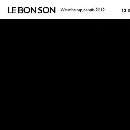
Skip
LE BON SON
Webzine rap depuis 2012
10 
to
content