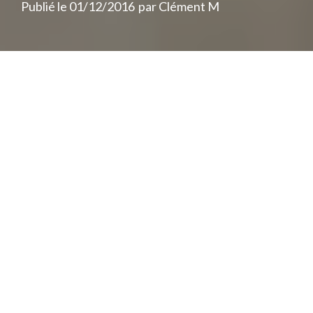
Publié le
01/12/2016
par
Clément M
Tandis que l’hiver frappe à la porte avec
son cortège d’intempéries, il est temps
pour nous de nous préparer au mieux à
passer nos soirées devant la cheminée,
vautrés sur notre peau d’ours… Et si vous
vous demandez ce qui crépite, ce n’est pas
forcement le feu. Bon, cette blague ne
marche pas si vous avez un radiateur, mais