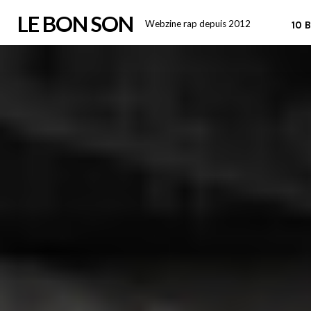
Skip
LE BON SON
Webzine rap depuis 2012
10 
to
content