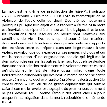
La mort est le thème de prédilection de
Faire-Part
puisqu’à
« 6.35 » répond « Des fins ». D’un côté la thématique de la
violence, de l’autre celle du deuil. Des thèmes hautement
politiques puisque leur enjeu est le rapport à l’autre. Si la mort
est inévitable et répond à un impératif biologique, il reste que
les conditions dans lesquels on meurt sont relatives aux
conditions de vie… Des sons qui, chacun à leur manière,
décrivent comment la violence physique inhérente aux rapports
des individus entre eux répond dans une large mesure à une
violence symbolique qui s’exerce sur ces mêmes individus et qui
est la production d’une organisation sociale qui légitime la
domination des uns sur les autres. Bien sûr, tout cela se déploie
dans une contradiction motrice entre la volonté d’exister en tant
qu’individu et le fait de n’être qu’au milieu d’une foule
indéterminée d’individus qui désirent la même chose : se sentir
exister, à n’importe quel prix, quitte à préférer la destruction à la
construction. Au milieu de ce grand capharnaüm qui fout le
cafard, comme le révèle l’orthographe du premier son, comment
ne pas devenir fou ? Même l’amour des êtres chers a pour
unique fin sa négation dans la mort, redoublée elle-même de
l’oubli.