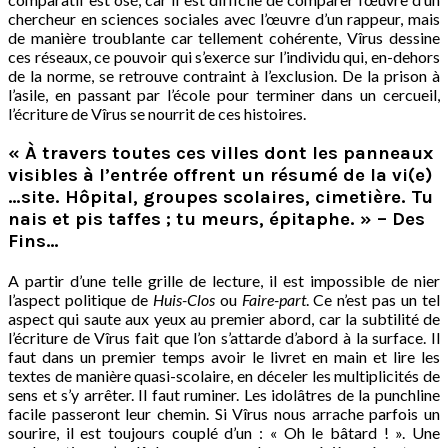
chercheur en sciences sociales avec l’œuvre d’un rappeur, mais
de manière troublante car tellement cohérente, Vîrus dessine
ces réseaux, ce pouvoir qui s’exerce sur l’individu qui, en-dehors
de la norme, se retrouve contraint à l’exclusion. De la prison à
l’asile, en passant par l’école pour terminer dans un cercueil,
l’écriture de Vîrus se nourrit de ces histoires.
« À travers toutes ces villes dont les panneaux
visibles à l’entrée offrent un résumé de la vi(e)
…site. Hôpital, groupes scolaires, cimetière. Tu
nais et pis taffes ; tu meurs, épitaphe. » – Des
Fins…
A partir d’une telle grille de lecture, il est impossible de nier
l’aspect politique de
Huis-Clos
ou
Faire-part
. Ce n’est pas un tel
aspect qui saute aux yeux au premier abord, car la subtilité de
l’écriture de Vîrus fait que l’on s’attarde d’abord à la surface. Il
faut dans un premier temps avoir le livret en main et lire les
textes de manière quasi-scolaire, en déceler les multiplicités de
sens et s’y arrêter. Il faut ruminer. Les idolâtres de la punchline
facile passeront leur chemin. Si Vîrus nous arrache parfois un
sourire, il est toujours couplé d’un : « Oh le bâtard ! ». Une