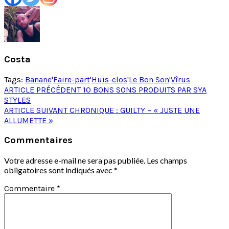
Costa
Tags:
Banane
'
Faire-part
'
Huis-clos
'
Le Bon Son
'
Vîrus
Post
ARTICLE PRÉCÉDENT
10 BONS SONS PRODUITS PAR SYA
STYLES
navigation
ARTICLE SUIVANT
CHRONIQUE : GUILTY – « JUSTE UNE
ALLUMETTE »
Commentaires
Votre adresse e-mail ne sera pas publiée.
Les champs
obligatoires sont indiqués avec
*
Commentaire
*