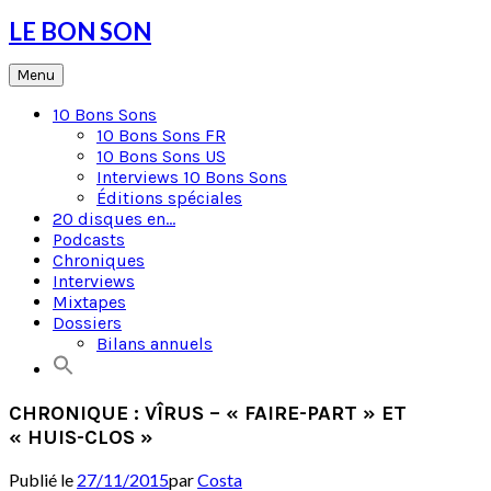
Skip
LE BON SON
to
content
Menu
10 Bons Sons
10 Bons Sons FR
10 Bons Sons US
Interviews 10 Bons Sons
Éditions spéciales
20 disques en…
Podcasts
Chroniques
Interviews
Mixtapes
Dossiers
Bilans annuels
CHRONIQUE : VÎRUS – « FAIRE-PART » ET
« HUIS-CLOS »
Publié le
27/11/2015
par
Costa