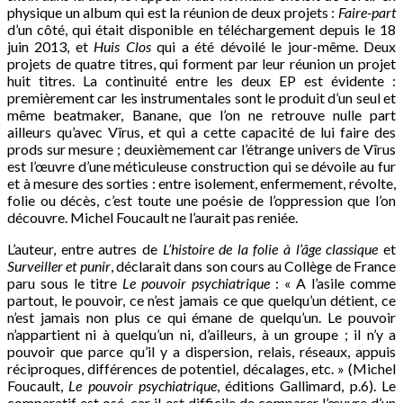
physique un album qui est la réunion de deux projets :
Faire-part
d’un côté, qui était disponible en téléchargement depuis le 18
juin 2013, et
Huis Clos
qui a été dévoilé le jour-même. Deux
projets de quatre titres, qui forment par leur réunion un projet
huit titres. La continuité entre les deux EP est évidente :
premièrement car les instrumentales sont le produit d’un seul et
même beatmaker, Banane, que l’on ne retrouve nulle part
ailleurs qu’avec Vîrus, et qui a cette capacité de lui faire des
prods sur mesure ; deuxièmement car l’étrange univers de Vîrus
est l’œuvre d’une méticuleuse construction qui se dévoile au fur
et à mesure des sorties : entre isolement, enfermement, révolte,
folie ou décès, c’est toute une poésie de l’oppression que l’on
découvre. Michel Foucault ne l’aurait pas reniée.
L’auteur, entre autres de
L’histoire de la folie à l’âge classique
et
Surveiller et punir
, déclarait dans son cours au Collège de France
paru sous le titre
Le pouvoir psychiatrique
: « A l’asile comme
partout, le pouvoir, ce n’est jamais ce que quelqu’un détient, ce
n’est jamais non plus ce qui émane de quelqu’un. Le pouvoir
n’appartient ni à quelqu’un ni, d’ailleurs, à un groupe ; il n’y a
pouvoir que parce qu’il y a dispersion, relais, réseaux, appuis
réciproques, différences de potentiel, décalages, etc. » (Michel
Foucault,
Le pouvoir psychiatrique
, éditions Gallimard, p.6). Le
comparatif est osé, car il est difficile de comparer l’œuvre d’un