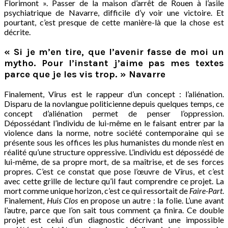
Florimont ». Passer de la maison d’arrêt de Rouen à l’asile
psychiatrique de Navarre, difficile d’y voir une victoire. Et
pourtant, c’est presque de cette manière-là que la chose est
décrite.
« Si je m’en tire, que l’avenir fasse de moi un
mytho. Pour l’instant j’aime pas mes textes
parce que je les vis trop. » Navarre
Finalement, Vîrus est le rappeur d’un concept : l’aliénation.
Disparu de la novlangue politicienne depuis quelques temps, ce
concept d’aliénation permet de penser l’oppression.
Dépossédant l’individu de lui-même en le faisant entrer par la
violence dans la norme, notre société contemporaine qui se
présente sous les offices les plus humanistes du monde n’est en
réalité qu’une structure oppressive. L’individu est dépossédé de
lui-même, de sa propre mort, de sa maîtrise, et de ses forces
propres. C’est ce constat que pose l’œuvre de Vîrus, et c’est
avec cette grille de lecture qu’il faut comprendre ce projet. La
mort comme unique horizon, c’est ce qui ressortait de
Faire-Part
.
Finalement,
Huis Clos
en propose un autre : la folie. L’une avant
l’autre, parce que l’on sait tous comment ça finira. Ce double
projet est celui d’un diagnostic décrivant une impossible