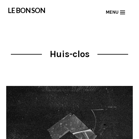
Skip
LE BON SON
MENU
to
content
Huis-clos