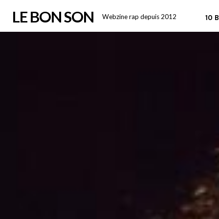
Skip
LE BON SON
Webzine rap depuis 2012
10 
to
content