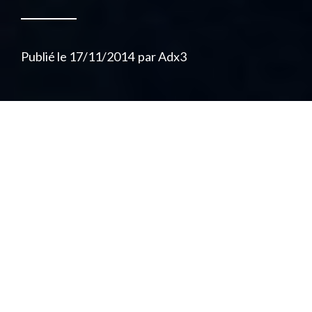
Publié le
17/11/2014
par
Adx3
Aujourd’hui j’ai le plaisir de m’adresser à un
gars tranquille du Québec, un « dude »
d’Outre-atlantique qui fait bouger les
foules aussi bien en organisant des events
battle rap, qu’en se produisant avec son
crew : j’ai nommé Filigrann, dont le blaze