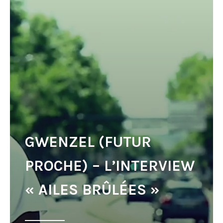
GWENZEL (FUTUR
PROCHE) – L’INTERVIEW
« AILES BRÛLÉES »