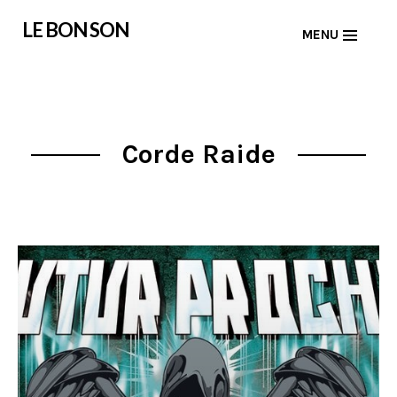
Skip
LE BON SON
MENU
to
content
Corde Raide