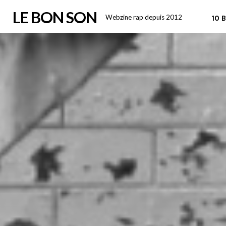
Skip
LE BON SON
Webzine rap depuis 2012
10 
to
content