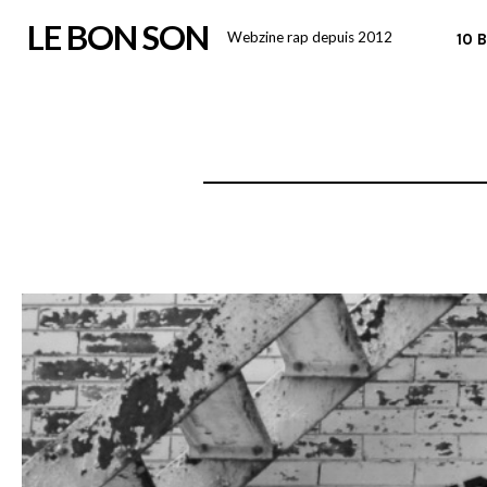
Skip
LE BON SON
Webzine rap depuis 2012
10 
to
content