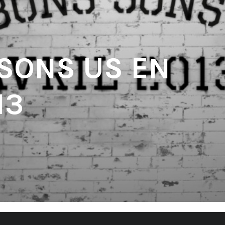
 SONS US EN
13
'