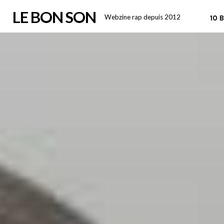
Skip
LE BON SON
Webzine rap depuis 2012
10 
to
content