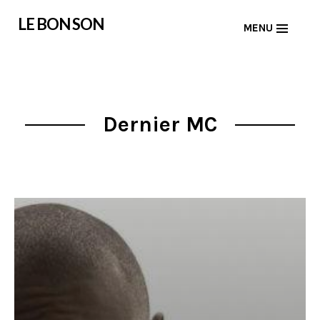
Skip
LE BON SON
MENU
to
content
Dernier MC