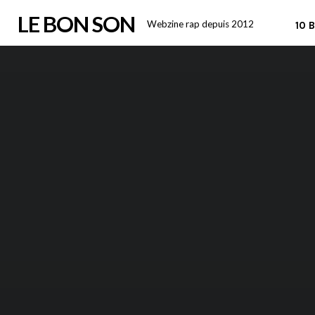
Skip
LE BON SON
Webzine rap depuis 2012
10 
to
content