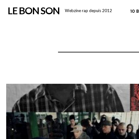
Skip
LE BON SON
Webzine rap depuis 2012
10 
to
content