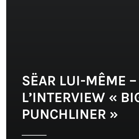
SËAR LUI-MÊME –
L’INTERVIEW « BI
PUNCHLINER »