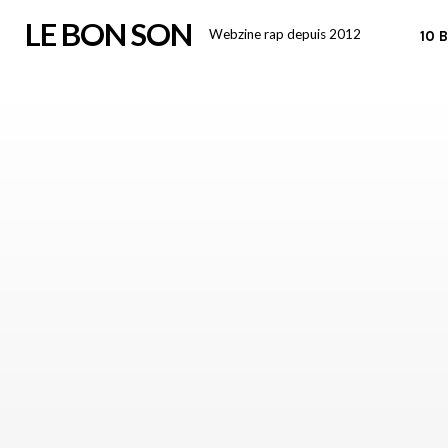
Skip
LE BON SON
Webzine rap depuis 2012
10 
to
content