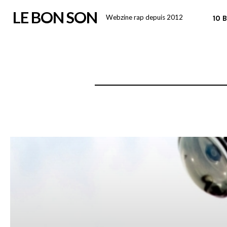
Skip
LE BON SON
Webzine rap depuis 2012
10 
to
content