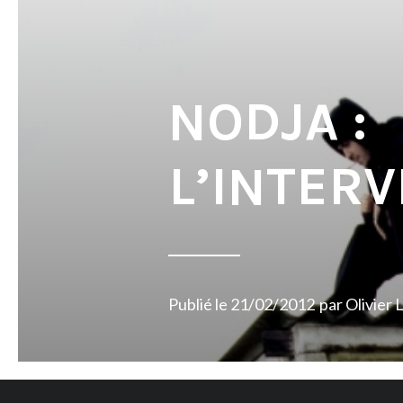
NODJA :
L’INTER
Publié le
21/02/2012
par
Olivier 