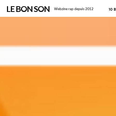
Skip
LE BON SON
Webzine rap depuis 2012
10 
to
content