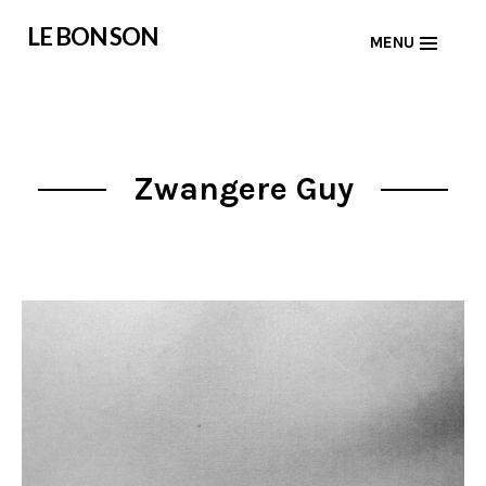
Skip
LE BON SON
MENU
to
content
Zwangere Guy