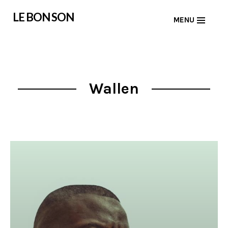
Skip
LE BON SON
MENU
to
content
Wallen