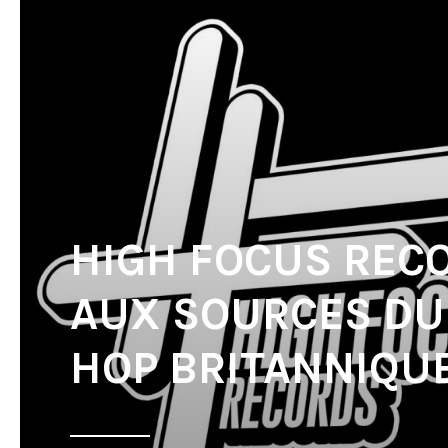
HIGH FOCUS REC
AUX SOURCES DU 
HOP BRITANNIQU