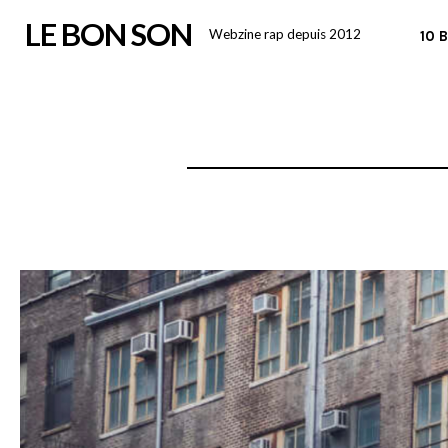
Skip
LE BON SON
Webzine rap depuis 2012
10 
to
content