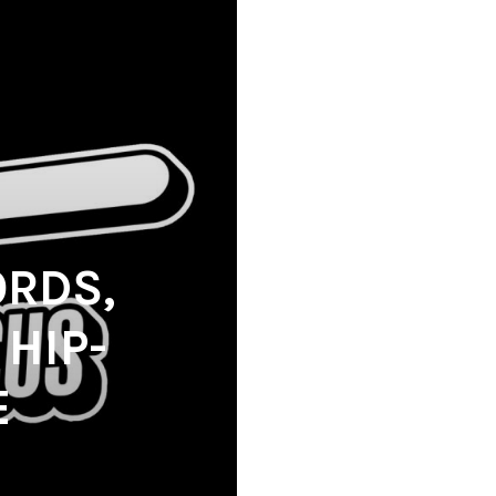
ORDS,
HIP-
E