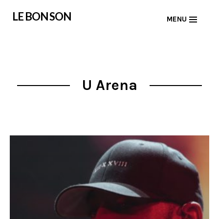
Skip
LE BON SON
MENU
to
content
U Arena