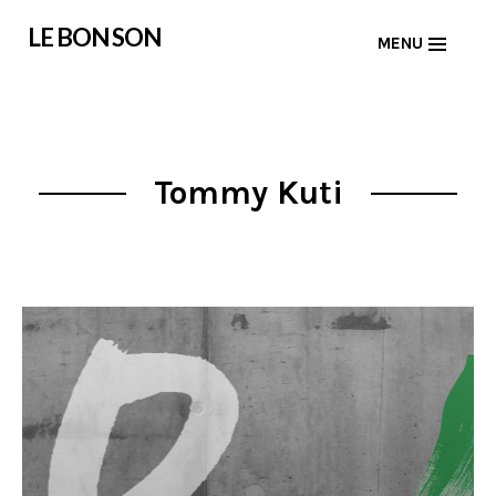
Skip
LE BON SON
MENU
to
content
Tommy Kuti