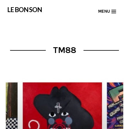
Skip
LE BON SON
MENU
to
content
TM88