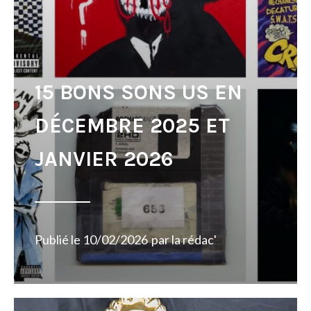
15 BONS SONS US EN
DÉCEMBRE 2025 ET
JANVIER 2026
Publié le
10/02/2026
par
la rédac'