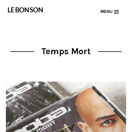
Skip
LE BON SON
MENU
to
content
Temps Mort