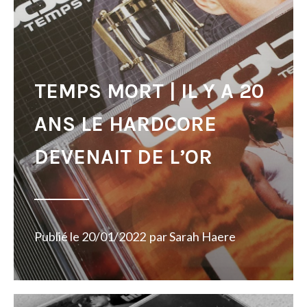
TEMPS MORT | IL Y A 20
ANS LE HARDCORE
DEVENAIT DE L’OR
Publié le
20/01/2022
par
Sarah Haere