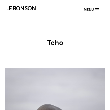
Skip
LE BON SON
MENU
to
content
Tcho