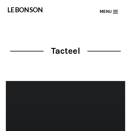
Skip
LE BON SON
MENU
to
content
Tacteel