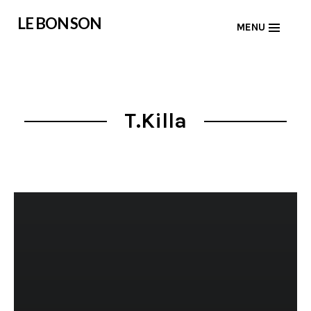
Skip
LE BON SON
MENU
to
content
T.Killa