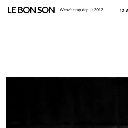
Skip
LE BON SON
Webzine rap depuis 2012
10 
to
content