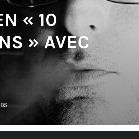
N « 10
NS » AVEC
LBS