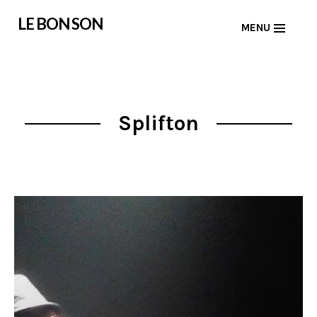
Skip
LE BON SON
MENU
to
content
Splifton