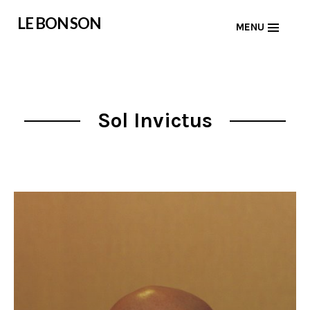
Skip
LE BON SON
MENU
to
content
Sol Invictus