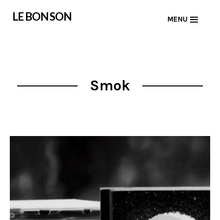
Skip
LE BON SON
MENU
to
content
Smok