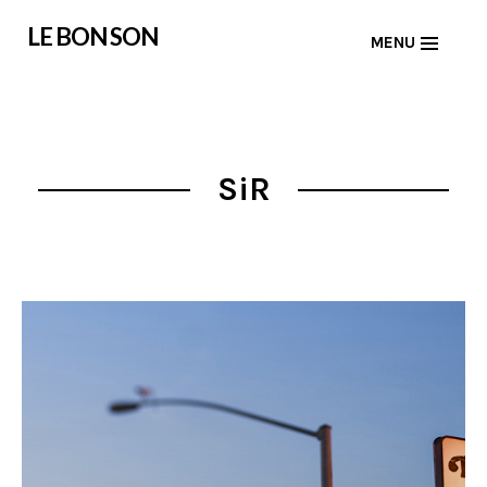
Skip
LE BON SON
MENU
to
content
SiR