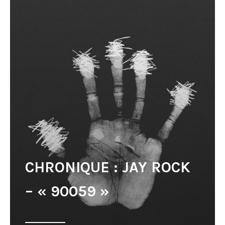
CHRONIQUE : JAY ROCK
– « 90059 »